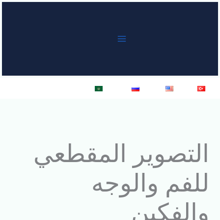
خطي
لى
لمحتوى
Türkçe
English
Русский
العربية
التصوير المقطعي
للفم والوجه
والفكين