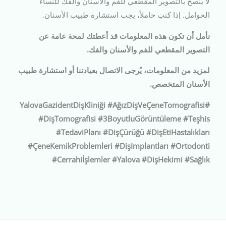
لا ينصح بالتصوير المقطعي للفم والأسنان والفك للنساء
الحوامل. إذا كنتِ حاملاً، يجب استشارة طبيب الأسنان.
نأمل أن تكون هذه المعلومات قد أعطتك لمحة عامة عن
التصوير المقطعي للفم والأسنان والفك.
لمزيد من المعلومات، يُرجى الاتصال بعيادتنا أو استشارة طبيب
الأسنان المتخصص.
#YalovaGazidentDişKliniği #AğızDişVeÇeneTomografisi
#DişTomografisi #3BoyutluGörüntüleme #Teşhis
#TedaviPlanı #DişÇürüğü #DişEtiHastalıkları
#ÇeneKemikProblemleri #DişImplantları #Ortodonti
#Cerrahiİşlemler #Yalova #DişHekimi #Sağlık