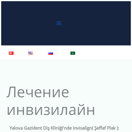
Перейти
к
содержимому
Türkçe
English
Русский
العربية
Лечение
инвизилайн
Yalova Gazident Diş Kliniği’nde Invisalign( Şeffaf Plak ):