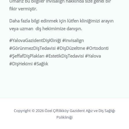
Umarız bu bilgiler Invisalign hakkında size genel bir
fikir vermiştir.
Daha fazla bilgi edinmek için lütfen kliniğimizi arayın
veya uzman diş hekimimize danışın.
#YalovaGazidentDişKliniği #Invisalign
#GörünmezDişTedavisi #DişDüzeltme #Ortodonti
#ŞeffafDişPlakları #EstetikDişTedavisi #Yalova
#DişHekimi #Sağlık
Copyright © 2026 Özel Çiftlikköy Gazident Ağız ve Diş Sağlığı
Polikliniği