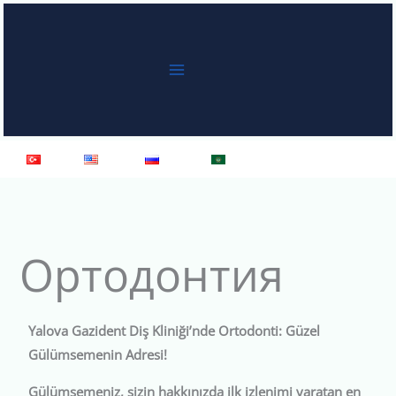
Перейти
к
содержимому
Türkçe
English
Русский
العربية
Ортодонтия
Yalova Gazident Diş Kliniği’nde Ortodonti: Güzel
Gülümsemenin Adresi!
Gülümsemeniz, sizin hakkınızda ilk izlenimi yaratan en