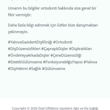
Umarım bu bilgiler ortodonti hakkında size genel bir
fikir vermiştir.
Daha fazla bilgi edinmek için lütfen bize danışmaktan
çekinmeyin.
#YalovaGazidentDişKliniği #Ortodonti
#DişDüzensizlikleri #ÇapraşıkDişler #DişAralıkları
#ÖndeVeyaArkadaDişler #ÇeneDüzensizliği
#EstetikGülümseme #FonksiyonelAğızYapısı #Yalova
#DişHekimi #Sağlık #Gülümseme
Copyright © 2026 Özel Çiftlikköy Gazident Ağız ve Diş Sağlığı