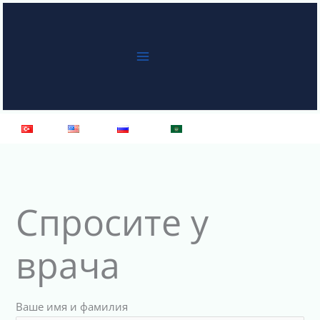
Перейти
к
содержимому
Türkçe
English
Русский
العربية
Спросите у
врача
Ваше имя и фамилия