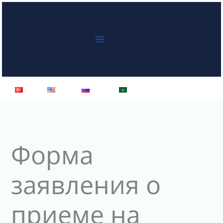
Перейти
к
содержимому
Türkçe
English
Русский
العربية
Форма
заявления о
приеме на