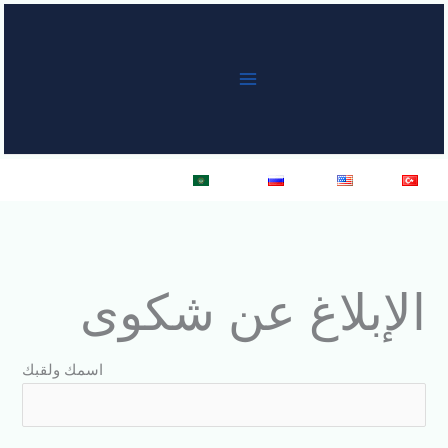
خطي
لى
لمحتوى
Türkçe
English
Русский
العربية
الإبلاغ عن شكوى
اسمك ولقبك