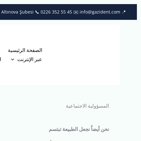
خطي
📞 0226 352 55 45
✉️ info@gazident.com
📍 Çiftlikköy Şubesi 📍 Altınova Şubesi
لى
لمحتوى
الصفحة الرئيسية
عبر الإنترنت
ا
المسؤولية الاجتماعية
نحن أيضاً نجعل الطبيعة تبتسم