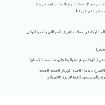
أشخاص مع كل عملية تبرع بالدم،
نساهم في هذا
وظفينا في فروعنا.
 المشاركة في حملات التبرع بالدم التي ينظمها الهلال
 شخص!
ل ليالوفا مع عيادة يالوفا غازيدنت لطب الأسنان!
#التبرع_بالدماء #حياة_كورتار #صحة #صحة
_بالمزيد_من_القوة #يالوفا #كيزيلاي