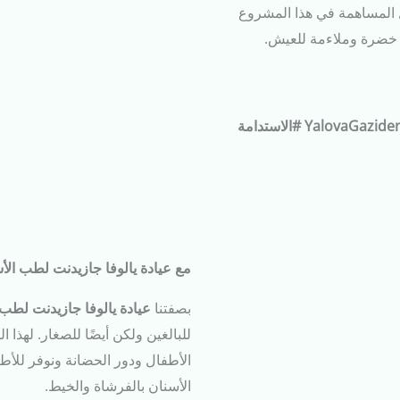
المساهمة في هذا المشروع
 خضرة وملاءمة للعيش.
#YalovaGazidentGazidentDişKliniğığığışı #Geleceğeğıatırım #الاستدامة
مع عيادة يالوفا جازيدنت لطب الأ
بصفتنا
عيادة يالوفا جازيدنت لطب 
للبالغين ولكن أيضًا للصغار. لهذ
الأطفال ودور الحضانة ونوفر للأطف
الأسنان بالفرشاة والخيط.