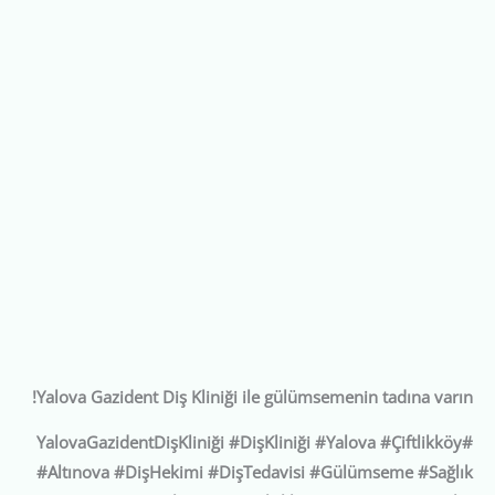
Yalova Gazident Diş Kliniği ile gülümsemenin tadına varın!
#YalovaGazidentDişKliniği #DişKliniği #Yalova #Çiftlikköy
#Altınova #DişHekimi #DişTedavisi #Gülümseme #Sağlık