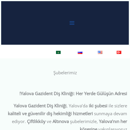
خطي
لى
لمحتوى
Türkçe
English
Русский
العربية
Şubelerimiz
Yalova Gazident Diş Kliniği: Her Yerde Gülüşün Adresi!
Yalova Gazident Diş Kliniği
, Yalova’da
iki şubesi
ile sizlere
kaliteli ve güvenilir diş hekimliği hizmetleri
sunmaya devam
ediyor.
Çiftlikköy
ve
Altınova
şubelerimizle,
Yalova’nın her
köşesine
yakınlaşıyoruz.