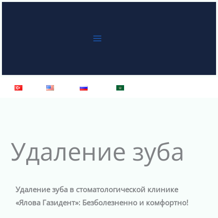
Перейти
к
содержимому
Türkçe
English
Русский
العربية
Удаление зуба
Удаление зуба в стоматологической клинике
«Ялова Газидент»: Безболезненно и комфортно!