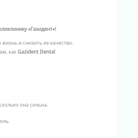
оликлинику «Газидент»!
жизнь и снизить ее качество.
ам, как
Gazident Dental
асколько она сильна.
оль.