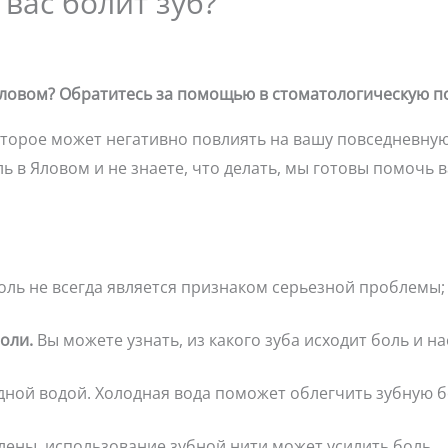
 вас болит зуб?
 Яловом? Обратитесь за помощью в стоматологическую п
оторое может негативно повлиять на вашу повседневную 
ь в Яловом и не знаете, что делать, мы готовы помочь в
боль не всегда является признаком серьезной проблемы;
оли.
Вы можете узнать, из какого зуба исходит боль и н
ной водой. Холодная вода поможет облегчить зубную б
лены, использование зубной нити может усилить боль.