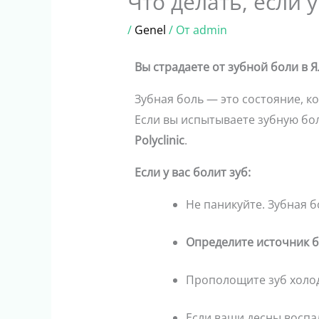
Что делать, если у
/
Genel
/ От
admin
Вы страдаете от зубной боли в
Зубная боль — это состояние, к
Если вы испытываете зубную бол
Polyclinic
.
Если у вас болит зуб:
Не паникуйте. Зубная 
Определите источник б
Прополощите зуб холод
Если ваши десны воспа