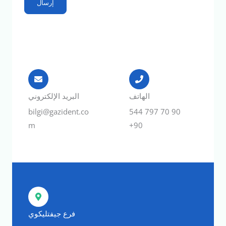
الهاتف
البريد الإلكتروني
bilgi@gazident.co
90 70 797 544
m
90+
فرع جيفتليكوي