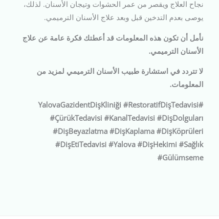
نجاح العلاج ويقصر من عمر الحشوات وتيجان الأسنان. لذلك،
يوصى بعدم التدخين قبل وبعد علاج الأسنان الترميمي.
نأمل أن تكون هذه المعلومات قد أعطتك فكرة عامة عن علاج
الأسنان الترميمي.
لا تتردد في استشارة طبيب الأسنان الترميمي لمزيد من
المعلومات.
#YalovaGazidentDişKliniği #RestoratifDişTedavisi
#ÇürükTedavisi #KanalTedavisi #DişDolguları
#DişBeyazlatma #DişKaplama #DişKöprüleri
#DişEtiTedavisi #Yalova #DişHekimi #Sağlık
#Gülümseme