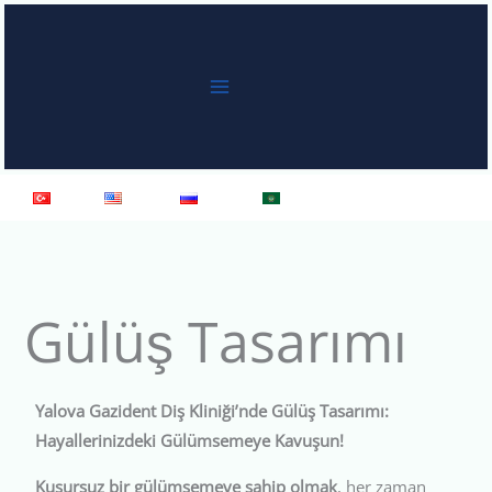
İçeriğe
atla
Türkçe
English
Русский
العربية
Gülüş Tasarımı
Yalova Gazident Diş Kliniği’nde Gülüş Tasarımı:
Hayallerinizdeki Gülümsemeye Kavuşun!
Kusursuz bir gülümsemeye sahip olmak
, her zaman