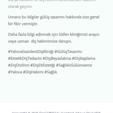
olarak geçirin.
Umarız bu bilgiler gülüş tasarımı hakkında size genel
bir fikir vermiştir.
Daha fazla bilgi edinmek için lütfen kliniğimizi arayın
veya uzman diş hekimimize danışın.
#YalovaGazidentDişKliniği #GülüşTasarımı
#EstetikDişTedavisi #DişBeyazlatma #DişKaplama
#DişDizilimi #DişEtiEstetiği #SağlıklıGülümseme
#Yalova #DişHekimi #Sağlık