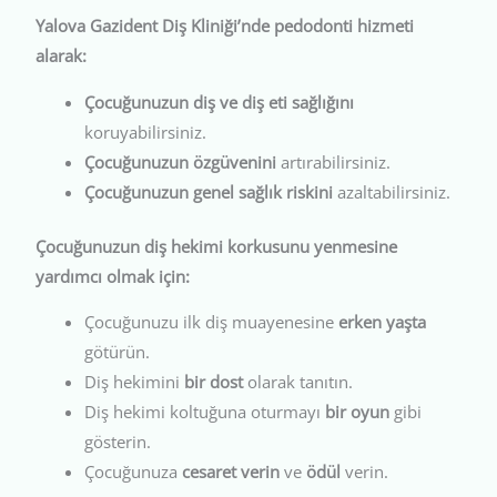
Yalova Gazident Diş Kliniği’nde pedodonti hizmeti
alarak:
Çocuğunuzun diş ve diş eti sağlığını
koruyabilirsiniz.
Çocuğunuzun özgüvenini
artırabilirsiniz.
Çocuğunuzun genel sağlık riskini
azaltabilirsiniz.
Çocuğunuzun diş hekimi korkusunu yenmesine
yardımcı olmak için:
Çocuğunuzu ilk diş muayenesine
erken yaşta
götürün.
Diş hekimini
bir dost
olarak tanıtın.
Diş hekimi koltuğuna oturmayı
bir oyun
gibi
gösterin.
Çocuğunuza
cesaret verin
ve
ödül
verin.