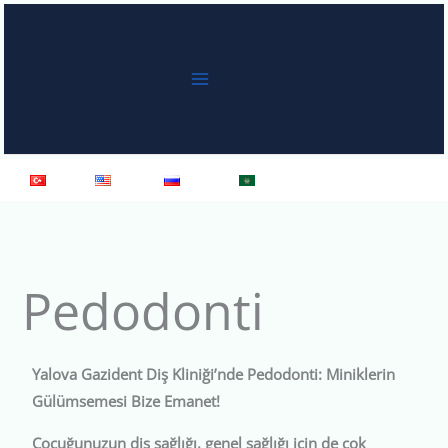
İçeriğe
atla
Türkçe
English
Русский
العربية
Pedodonti
Yalova Gazident Diş Kliniği’nde Pedodonti: Miniklerin
Gülümsemesi Bize Emanet!
Çocuğunuzun diş sağlığı, genel sağlığı için de çok