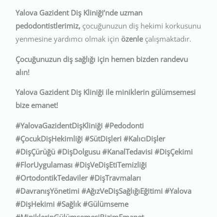
Yalova Gazident Diş Kliniği’nde uzman
pedodontistlerimiz,
çocuğunuzun diş hekimi korkusunu
yenmesine yardımcı olmak için
özenle
çalışmaktadır.
Çocuğunuzun diş sağlığı için hemen bizden randevu
alın!
Yalova Gazident Diş Kliniği ile miniklerin gülümsemesi
bize emanet!
#YalovaGazidentDişKliniği #Pedodonti
#ÇocukDişHekimliği #SütDişleri #KalıcıDişler
#DişÇürüğü #DişDolgusu #KanalTedavisi #DişÇekimi
#FlorUygulaması #DişVeDişEtiTemizliği
#OrtodontikTedaviler #DişTravmaları
#DavranışYönetimi #AğızVeDişSağlığıEğitimi #Yalova
#DişHekimi #Sağlık #Gülümseme