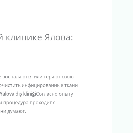
й клинике Ялова:
е воспаляются или теряют свою
б, очистить инфицированные ткани
Yalova diş kliniği
Согласно опыту
и процедура проходит с
ни думают.