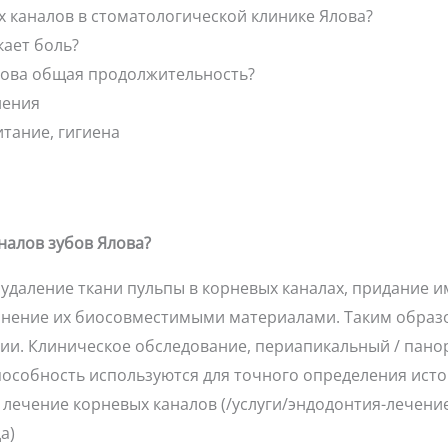
х каналов в стоматологической клинике Ялова?
кает боль?
акова общая продолжительность?
нения
итание, гигиена
налов зубов Ялова?
удаление ткани пульпы в корневых каналах, придание и
нение их биосовместимыми материалами. Таким образо
ции. Клиническое обследование, периапикальный / пано
пособность используются для точного определения ист
 лечение корневых каналов (/услуги/эндодонтия-лечени
а)