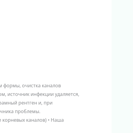
м формы, очистка каналов
м, источник инфекции удаляется,
рамный рентген и, при
очника проблемы.
е корневых каналов) • Наша