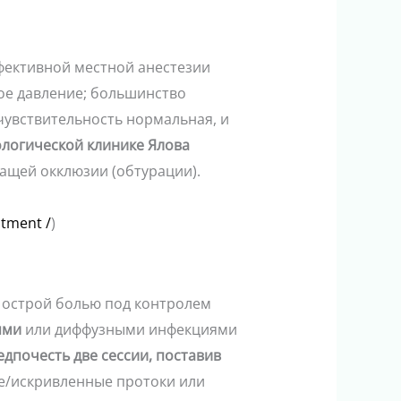
фективной местной анестезии
ое давление; большинство
чувствительность нормальная, и
ологической клинике Ялова
щей окклюзии (обтурации).
atment /
)
 острой болью под контролем
ями
или диффузными инфекциями
дпочесть две сессии, поставив
ие/искривленные протоки или