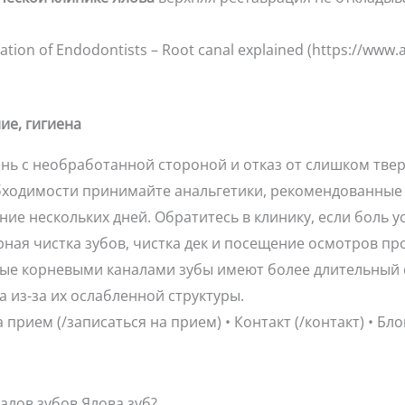
ation of Endodontists – Root canal explained (https://www.
ие, гигиена
нь с необработанной стороной и отказ от слишком тве
ходимости принимайте анальгетики, рекомендованные 
ие нескольких дней. Обратитесь в клинику, если боль у
ная чистка зубов, чистка дек и посещение осмотров пр
ые корневыми каналами зубы имеют более длительный с
а из-за их ослабленной структуры.
прием (/записаться на прием) • Контакт (/контакт) • Блог
алов зубов Ялова зуб?