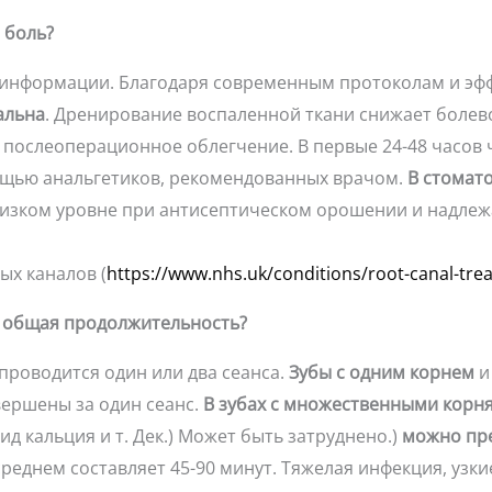
 боль?
езинформации. Благодаря современным протоколам и эф
альна
. Дренирование воспаленной ткани снижает болев
послеоперационное облегчение. В первые 24-48 часов 
ощью анальгетиков, рекомендованных врачом.
В стомат
зком уровне при антисептическом орошении и надлежа
ых каналов (
https://www.nhs.uk/conditions/root-canal-tre
ва общая продолжительность?
 проводится один или два сеанса.
Зубы с одним корнем
и
вершены за один сеанс.
В зубах с множественными корн
д кальция и т. Дек.) Может быть затруднено.)
можно пре
среднем составляет 45-90 минут. Тяжелая инфекция, узк