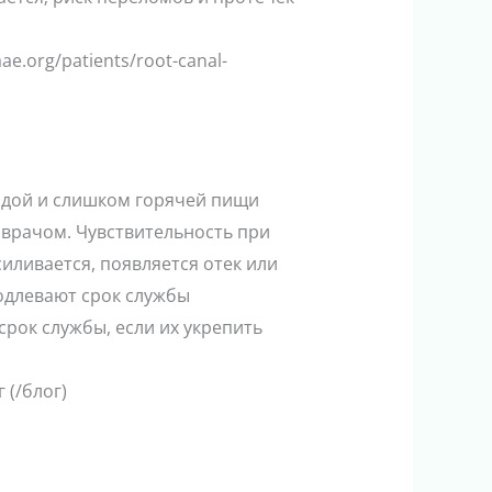
aae.org/patients/root-canal-
рдой и слишком горячей пищи
врачом. Чувствительность при
силивается, появляется отек или
одлевают срок службы
рок службы, если их укрепить
 (/блог)