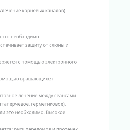
/лечение корневых каналов)
и это необходимо.
еспечивает защиту от слюны и
веряется с помощью электронного
с помощью вращающихся
нтозное лечение между сеансами
ттаперчевое, герметиковое).
ли это необходимо. Высокое
ется; риск переломов и протечек