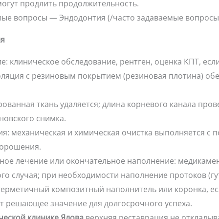
огут продлить продолжительность.
емые вопросы — Эндодонтия (/часто задаваемые вопросы
ия
: клиническое обследование, рентген, оценка КПТ, есл
золяция с резиновым покрытием (резиновая плотина) об
рованная ткань удаляется; длина корневого канала про
новского снимка.
ия: механическая и химическая очистка выполняется 
 орошения.
ное лечение или окончательное наполнение: медикаме
ого случая; при необходимости наполнение протоков (гу
 герметичный композитный наполнитель или коронка, ес
т решающее значение для долгосрочного успеха.
ческой клинике Ялова
верхняя реставрация не откладыва