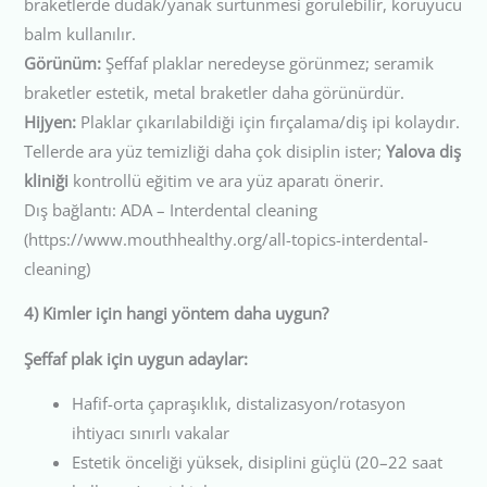
braketlerde dudak/yanak sürtünmesi görülebilir, koruyucu
balm kullanılır.
Görünüm:
Şeffaf plaklar neredeyse görünmez; seramik
braketler estetik, metal braketler daha görünürdür.
Hijyen:
Plaklar çıkarılabildiği için fırçalama/diş ipi kolaydır.
Tellerde ara yüz temizliği daha çok disiplin ister;
Yalova diş
kliniği
kontrollü eğitim ve ara yüz aparatı önerir.
Dış bağlantı: ADA – Interdental cleaning
(https://www.mouthhealthy.org/all-topics-interdental-
cleaning)
4) Kimler için hangi yöntem daha uygun?
Şeffaf plak için uygun adaylar:
Hafif-orta çapraşıklık, distalizasyon/rotasyon
ihtiyacı sınırlı vakalar
Estetik önceliği yüksek, disiplini güçlü (20–22 saat