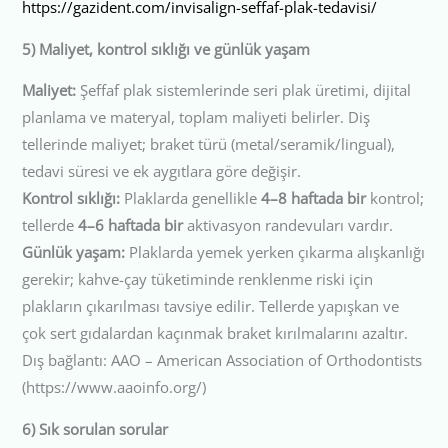
https://gazident.com/invisalign-seffaf-plak-tedavisi/
5) Maliyet, kontrol sıklığı ve günlük yaşam
Maliyet:
Şeffaf plak sistemlerinde seri plak üretimi, dijital
planlama ve materyal, toplam maliyeti belirler. Diş
tellerinde maliyet; braket türü (metal/seramik/lingual),
tedavi süresi ve ek aygıtlara göre değişir.
Kontrol sıklığı:
Plaklarda genellikle
4–8 haftada bir
kontrol;
tellerde
4–6 haftada bir
aktivasyon randevuları vardır.
Günlük yaşam:
Plaklarda yemek yerken çıkarma alışkanlığı
gerekir; kahve-çay tüketiminde renklenme riski için
plakların çıkarılması tavsiye edilir. Tellerde yapışkan ve
çok sert gıdalardan kaçınmak braket kırılmalarını azaltır.
Dış bağlantı: AAO – American Association of Orthodontists
(https://www.aaoinfo.org/)
6) Sık sorulan sorular