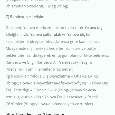
(/hizmetler/ortodonti) • Blog (/blog)
7) Randevu ve iletişim
Gazident, Yalova merkezde hizmet veren bir
Yalova diş
kliniği
olarak,
Yalova şeffaf plak
ve
Yalova diş teli
seçeneklerini bireysel ihtiyaçlarınıza göre karşılaştırır.
Muayenede diş hareketi hedeflerinizi, süre ve bütçe
beklentilerinizi dinleyerek en uygun planı birlikte belirleriz.
Randevu ve bilgi: Randevu Al (/randevu) • İletişim
(/iletisim) • Tüm Hizmetler (/hizmetler)
İlgili içerikler: Yalova Diş Beyazlatma – Ofis vs. Ev Tipi
(/blog/yalova-dis-beyazlatma-ofis-ev-tip-fiyat) • Yalova Diş
Taşı Temizliği – Süre ve Sıklık (/blog/yalova-dis-tasi-
temizligi-sure-siklik) • Yalova Diş Hassasiyeti – Pratik
Çözümler (/blog/yalova-dis-hassasiyeti-cozumler)
https://gazident.com/bize-ulasin/