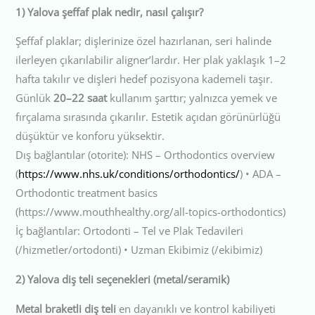
1) Yalova şeffaf plak nedir, nasıl çalışır?
Şeffaf plaklar; dişlerinize özel hazırlanan, seri halinde
ilerleyen çıkarılabilir aligner’lardır. Her plak yaklaşık 1–2
hafta takılır ve dişleri hedef pozisyona kademeli taşır.
Günlük
20–22 saat
kullanım şarttır; yalnızca yemek ve
fırçalama sırasında çıkarılır. Estetik açıdan görünürlüğü
düşüktür ve konforu yüksektir.
Dış bağlantılar (otorite): NHS – Orthodontics overview
(
https://www.nhs.uk/conditions/orthodontics/
) • ADA –
Orthodontic treatment basics
(https://www.mouthhealthy.org/all-topics-orthodontics)
İç bağlantılar: Ortodonti – Tel ve Plak Tedavileri
(/hizmetler/ortodonti) • Uzman Ekibimiz (/ekibimiz)
2) Yalova diş teli seçenekleri (metal/seramik)
Metal braketli diş teli
en dayanıklı ve kontrol kabiliyeti