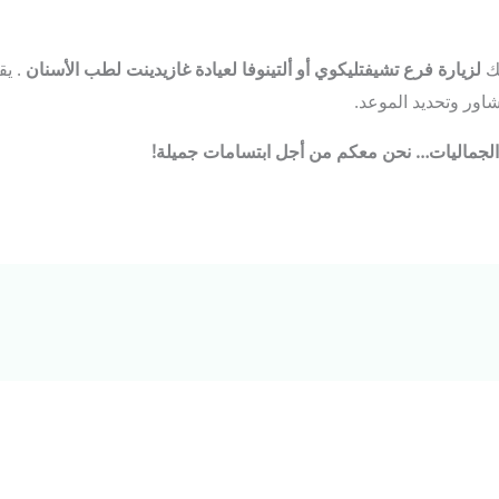
بك
لزيارة
فرع
تشيفتليكوي
أو
ألتينوفا
لعيادة
غازيدينت
لطب
الأسنان
. يق
شاور وتحديد الموعد.
لجماليات
…
نحن
معكم
من
أجل
ابتسامات
جميلة
!