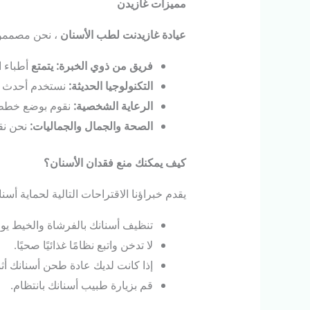
مميزات
غازيدن
عيادة
غازيدنت
لطب
الأسنان
، نحن مصممون 
فريق
من
ذوي
الخبرة
:
يتمتع
أطباء ا
التكنولوجيا
الحديثة
:
نستخدم أحدث ا
الرعاية
الشخصية
:
نقوم بوضع خطط 
الصحة
والجمال
والجماليات
:
نحن نق
كيف
يمكنك
منع
فقدان
الأسنان؟
يقدم خبراؤنا الاقتراحات التالية لحماية أسنا
تنظيف أسنانك بالفرشاة والخيط يوم
لا تدخن واتبع نظامًا غذائيًا صحيًا.
إذا كانت لديك عادة طحن أسنانك أثن
قم بزيارة طبيب أسنانك بانتظام.