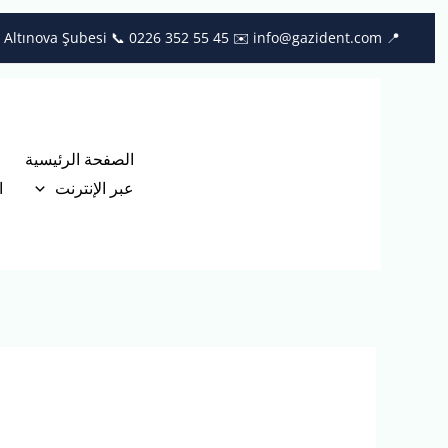
خطي
📞 0226 352 55 45
✉️ info@gazident.com
📍 Çiftlikköy Şubesi 📍 Altınova Şubesi
لى
لمحتوى
الصفحة الرئيسية
عبر الإنترنت
ا