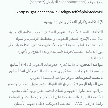
حجز موعد (/appointment) • التواصل (/contact)
https://gazident.com/invisalign-seffaf-plak-tedavisi/
5) التكلفة وتكرار التحكم والحياة اليومية
التكلفة:
بالنسبة لأنظمة التقويم الشفاف، تُحدد التكلفة الإجمالية
بناءً على الإنتاج الضخم للتقويم، والتخطيط الرقمي، والمواد
المستخدمة. أما بالنسبة لتقويم الأسنان، فتختلف التكلفة باختلاف
نوع الدعامة (معدنية/خزفية/لسانية)، ومدة العلاج، والأجهزة
الإضافية.
مواعيد الفحص:
عادةً ما تُجرى فحوصات التقويم كل
4-8 أسابيع
بالنسبة للتقويمات، بينما تُجرى فحوصات التقويم
كل 4-6 أسابيع
بالنسبة للتقويمات.
تتوفر مواعيد لتنشيط التقويم.
في الحياة اليومية:
يُنصح بإزالة القوالب عند تناول الطعام، ويُنصح
بإزالتها عند تناول القهوة والشاي لتجنب تغير لونها. يُقلل تجنب
الأطعمة اللزجة والصلبة جدًا على الأسلاك من خطر كسر الدعامة.
رابط خارجي: AAO – الجمعية الأمريكية لأطباء تقويم الأسنان