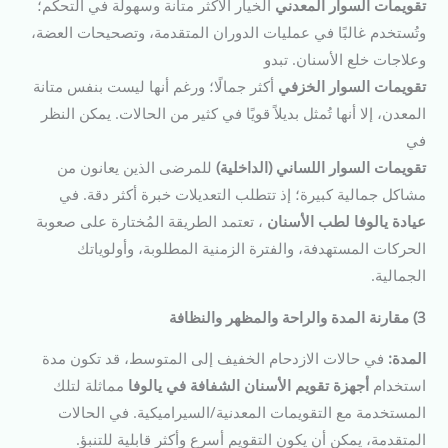
تقويمات السوار المعدني
الخيار الأكثر متانة وسهولة في التحكم؛
وتُستخدم غالبًا في عمليات الدوران المتقدمة، وتصحيحات العضة،
وعلاجات خلع الأسنان. تبدو
تقويمات السوار الخزفي
أكثر جمالًا؛ ورغم أنها ليست بنفس متانة
المعدن، إلا أنها تُمثل بديلاً قويًا في كثير من الحالات. يمكن النظر
في
تقويمات السوار اللساني (الداخلية)
للمرضى الذين يعانون من
مشاكل جمالية كبيرة؛ إذ تتطلب التعديلات خبرة أكثر دقة. في
عيادة يالوفا لطب الأسنان
، تعتمد الطريقة المُختارة على صعوبة
الحركات المستهدفة، والفترة الزمنية المطلوبة، وأولوياتك
الجمالية.
3) مقارنة المدة والراحة والمظهر والنظافة
المدة:
في حالات الازدحام الخفيف إلى المتوسط، قد تكون مدة
استخدام
أجهزة تقويم الأسنان الشفافة في يالوفا
مماثلة لتلك
المستخدمة مع التقويمات المعدنية/السيراميكية. في الحالات
المتقدمة، يمكن أن يكون التقويم أسرع وأكثر قابلية للتنبؤ.