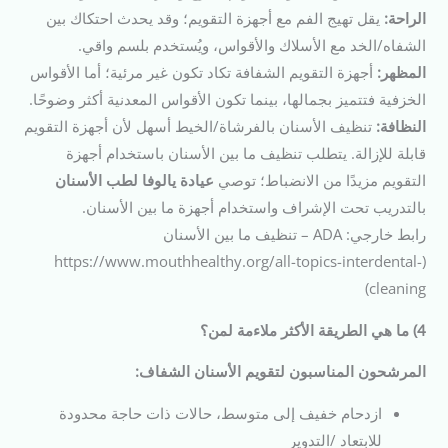
الراحة:
يقل تهيج الفم مع أجهزة التقويم؛ وقد يحدث احتكاك بين
الشفاه/الخد مع الأسلاك والأقواس، ويُستخدم بلسم واقي.
المظهر:
أجهزة التقويم الشفافة تكاد تكون غير مرئية؛ أما الأقواس
الخزفية فتتميز بجمالها، بينما تكون الأقواس المعدنية أكثر وضوحًا.
النظافة:
تنظيف الأسنان بالفرشاة/الخيط أسهل لأن أجهزة التقويم
قابلة للإزالة. يتطلب تنظيف ما بين الأسنان باستخدام أجهزة
التقويم مزيدًا من الانضباط؛ توصي
عيادة يالوفا لطب الأسنان
بالتدريب تحت الإشراف واستخدام أجهزة ما بين الأسنان.
رابط خارجي: ADA – تنظيف ما بين الأسنان
(https://www.mouthhealthy.org/all-topics-interdental-
cleaning)
4) ما هي الطريقة الأكثر ملاءمة لمن؟
المرشحون المناسبون لتقويم الأسنان الشفاف:
ازدحام خفيف إلى متوسط، حالات ذات حاجة محدودة
للابتعاد /التدوير