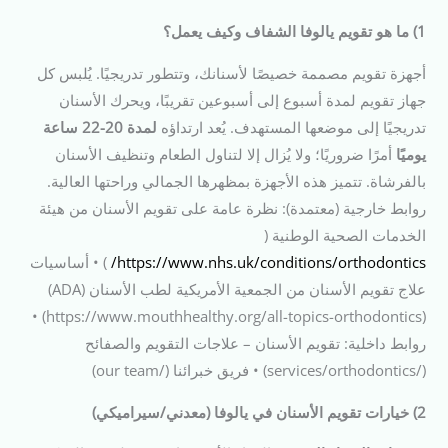
1) ما هو تقويم يالوفا الشفاف وكيف يعمل؟
أجهزة تقويم مصممة خصيصًا لأسنانك، وتتطور تدريجيًا. يُلبس كل
جهاز تقويم لمدة أسبوع إلى أسبوعين تقريبًا، ويحرك الأسنان
تدريجيًا إلى موضعها المستهدف. يُعد ارتداؤه
لمدة 20-22 ساعة
يوميًا
أمرًا ضروريًا؛ ولا يُزال إلا لتناول الطعام وتنظيف الأسنان
بالفرشاة. تتميز هذه الأجهزة بمظهرها الجمالي وراحتها العالية.
روابط خارجية (معتمدة): نظرة عامة على تقويم الأسنان من هيئة
الخدمات الصحية الوطنية (
https://www.nhs.uk/conditions/orthodontics/
) • أساسيات
علاج تقويم الأسنان من الجمعية الأمريكية لطب الأسنان (ADA)
(https://www.mouthhealthy.org/all-topics-orthodontics) •
روابط داخلية: تقويم الأسنان – علاجات التقويم والصفائح
(/services/orthodontics) • فريق خبرائنا (/our team)
2) خيارات تقويم الأسنان في يالوفا (معدني/سيراميكي)