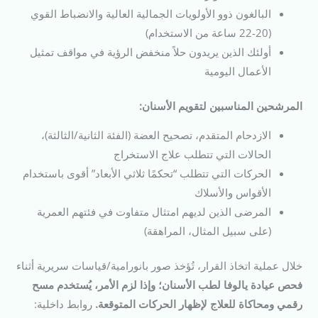
البالغون ذوو الأولويات الجمالية العالية والانضباط القوي
(20-22 ساعة من الاستخدام)
أولئك الذين يريدون حلاً منخفض الرؤية في مواقف تمثيل
الأعمال اليومية
المرشحين المناسبين لتقويم الأسنان:
الازدحام المتقدم، تصحيح العضة (الفئة الثانية/الثالثة)،
الحالات التي تتطلب علاج الاستخراج
الحركات التي تتطلب “تحكمًا ثلاثي الأبعاد” أقوى باستخدام
الأقواس والأسلاك
المرضى الذين لديهم امتثال متفاوت في فئتهم العمرية
(على سبيل المثال، المراهقة)
خلال عملية اتخاذ القرار، تُؤخذ صور بانورامية/قياسات سريرية أثناء
فحص عيادة يالوفا لطب الأسنان؛ وإذا لزم الأمر، يُستخدم مسح
رقمي ومحاكاة للعلاج لإظهار الحركات المتوقعة.
روابط داخلية: