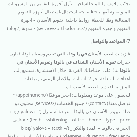
تجنّب ملامستها للماء الساخن، وأزل أجهزة التقويم من المشروبات
الملونة، ونظّفها بانتظام. يتم استبدال/استبدال أجهزة التقويم
المتتالية وفقًا للخطة. روابط داخلية: تقويم الأسنان – أجهزة
التقويم وأجهزة التقويم (/services/orthodontics) • مدونة (/blog)
7) المواعيد والتواصل
غازيدنت
لطب الأسنان في يالوفا
، التي تخدم وسط يالوفا، تُقارن
خيارات
تقويم الأسنان الشفاف في يالوفا
وتقويم
الأسنان في
يالوفا
بناءً على احتياجاتك الفردية. خلال الاستشارة، نستمع إلى
أهدافك المتعلقة بحركة أسنانك، والإطار الزمني، وتوقعات
الميزانية لتحديد الخطة الأنسب لك.
للحصول على موعد ومعلومات: احجز موعدًا (/appointment) •
تواصل معنا (/contact) • جميع الخدمات (/services) محتوى ذو
صلة: تبييض الأسنان في يالوفا – عيادة أم منزل (/blog/ yalova –
teeth – whitening – office – home – type – price) • تنظيف
الجير في يالوفا – المدة والتكرار (/blog/ yalova – teeth –
cleaning – duration – frequency) • حساسية الأسنان في يالوفا