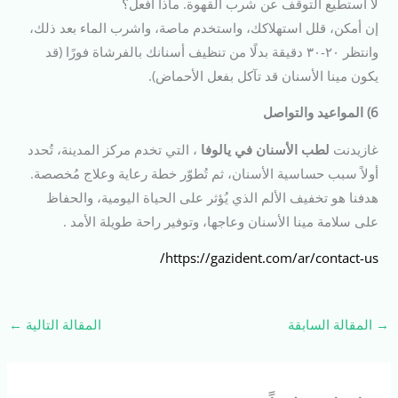
لا أستطيع التوقف عن شرب القهوة. ماذا أفعل؟
إن أمكن، قلل استهلاكك، واستخدم ماصة، واشرب الماء بعد ذلك،
وانتظر ٢٠-٣٠ دقيقة بدلًا من تنظيف أسنانك بالفرشاة فورًا (قد
يكون مينا الأسنان قد تآكل بفعل الأحماض).
6) المواعيد والتواصل
غازيدنت
لطب الأسنان في يالوفا
، التي تخدم مركز المدينة، تُحدد
أولاً سبب حساسية الأسنان، ثم تُطوّر خطة رعاية وعلاج مُخصصة.
هدفنا هو تخفيف الألم الذي يُؤثر على الحياة اليومية، والحفاظ
على سلامة مينا الأسنان وعاجها، وتوفير راحة طويلة الأمد .
https://gazident.com/ar/contact-us/
→
المقالة السابقة
المقالة التالية
←