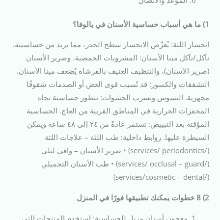
1) ما هي أسباب حساسية الأسنان في يالوفا؟
انحسار اللثة: يُعرِّض الانحسار سطح الجذر، مما يزيد من حساسيته.
تآكل/تآكل مينا الأسنان: المشروبات الحمضية، وصرير الأسنان
(صرير الأسنان)، والتنظيف العنيف بالفرشاة يُضعف مينا الأسنان.
التشققات والكسور: قد تُسبب قوى العض أو الصدمات شقوقًا
مجهرية. التسوس وتسرب الحشوات: تتطور حساسية تجاه
المحفزات الحرارية في المناطق القريبة من العاج. الحساسية
المؤقتة بعد التبييض: تستمر عادةً من ٢٤ إلى ٤٨ ساعة ويمكن
السيطرة عليها. روابط داخلية: طب اللثة – علاجات اللثة
(/services/ periodontics) • صرير الأسنان – واقي ليلي
(/services/ occlusal – guard) • طب الأسنان التجميلي
(/services/cosmetic – dental)
2) 8 خطوات يمكنك تطبيقها فورًا في المنزل
معجون أسنان مزيل للحساسية: استخدم المنتجات التي