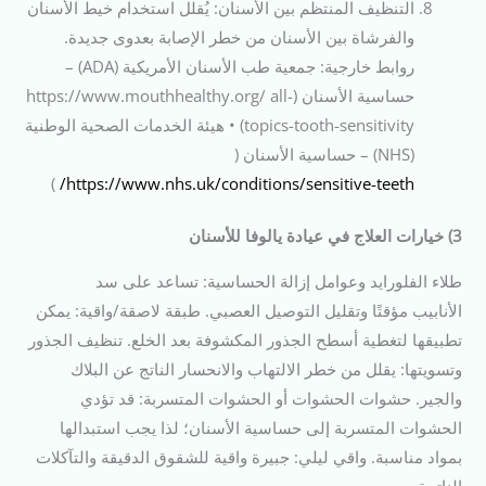
التنظيف المنتظم بين الأسنان: يُقلل استخدام خيط الأسنان
والفرشاة بين الأسنان من خطر الإصابة بعدوى جديدة.
روابط خارجية: جمعية طب الأسنان الأمريكية (ADA) –
حساسية الأسنان (https://www.mouthhealthy.org/ all-
topics-tooth-sensitivity) • هيئة الخدمات الصحية الوطنية
(NHS) – حساسية الأسنان (
)
https://www.nhs.uk/conditions/sensitive-teeth/
3) خيارات العلاج في عيادة يالوفا للأسنان
طلاء الفلورايد وعوامل إزالة الحساسية: تساعد على سد
الأنابيب مؤقتًا وتقليل التوصيل العصبي. طبقة لاصقة/واقية: يمكن
تطبيقها لتغطية أسطح الجذور المكشوفة بعد الخلع. تنظيف الجذور
وتسويتها: يقلل من خطر الالتهاب والانحسار الناتج عن البلاك
والجير. حشوات الحشوات أو الحشوات المتسربة: قد تؤدي
الحشوات المتسربة إلى حساسية الأسنان؛ لذا يجب استبدالها
بمواد مناسبة. واقي ليلي: جبيرة واقية للشقوق الدقيقة والتآكلات
الناتجة