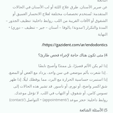
عن صرير الأسنان. طرق علاج اللثة أو لب الأسنان في الحالات
المتقدمة: تُستخدم تخصصات مختلفة لعلاج الانحسار العميق أو
الشقوق أو الآفات القريبة من اللب. روابط داخلية: تنظيف الجذور –
المدة والتكرار (/مدونة/ يالوفا – أسنان – جير – تنظيف – دوري) •
النهاية
https://gazident.com/ar/endodontics/
4) متى تكون هناك حاجة لإجراء فحص طارئ؟
إذا لم يكن الألم قصيرًا، بل ممتدًا وأصبح نابضًا
. إذا شعرت بألم موضعي في سن واحد، يزداد مع العض أو المضغ.
إذا استمرت حساسية الحرارة مع البرد، مما يوقظك ليلًا. إذا ظهر
شق/كسر واضح، أو تورم، أو ناسور. قد تشير هذه الحالات إلى
تسوس كامن، أو شقوق، أو التهاب في اللب. لا تؤجل موعدك.
روابط داخلية: حجز موعد (/appointment) • التواصل (/contact)
5) الأسئلة الشائعة