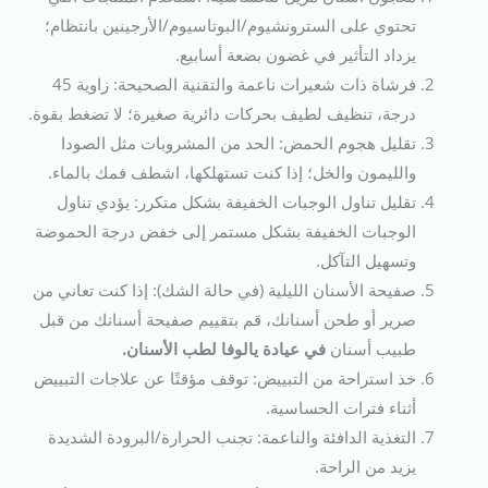
تحتوي على السترونشيوم/البوتاسيوم/الأرجينين بانتظام؛
يزداد التأثير في غضون بضعة أسابيع.
فرشاة ذات شعيرات ناعمة والتقنية الصحيحة: زاوية 45
درجة، تنظيف لطيف بحركات دائرية صغيرة؛ لا تضغط بقوة.
تقليل هجوم الحمض: الحد من المشروبات مثل الصودا
والليمون والخل؛ إذا كنت تستهلكها، اشطف فمك بالماء.
تقليل تناول الوجبات الخفيفة بشكل متكرر: يؤدي تناول
الوجبات الخفيفة بشكل مستمر إلى خفض درجة الحموضة
وتسهيل التآكل.
صفيحة الأسنان الليلية (في حالة الشك): إذا كنت تعاني من
صرير أو طحن أسنانك، قم بتقييم صفيحة أسنانك من قبل
طبيب أسنان
في عيادة يالوفا لطب الأسنان.
خذ استراحة من التبييض: توقف مؤقتًا عن علاجات التبييض
أثناء فترات الحساسية.
التغذية الدافئة والناعمة: تجنب الحرارة/البرودة الشديدة
يزيد من الراحة.