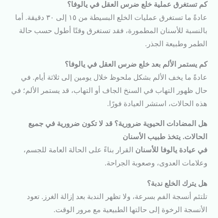
كم تستغرق عملية خلع ضرس العقل في يالوفا؟
عادةً ما تستغرق عمليات الخلع البسيطة من ١٥ إلى ٣٠ دقيقة. أما
بالنسبة للأسنان المطمورة، فقد تستغرق وقتًا أطول حسب حالة
الطمر وطبيعة الجذر.
كم يستمر الألم بعد خلع ضرس العقل في يالوفا؟
عادةً ما يخف الألم بشكل ملحوظ خلال يومين إلى ثلاثة أيام. في
حال ظهور التهاب في السنخ الجاف أو التهاب، قد يستمر الألم؛ في
هذه الحالات، استشر العيادة فورًا.
هل المضادات الحيوية ضرورية؟ قد لا تكون ضرورية في جميع
الحالات. يتخذ طبيب الأسنان
في عيادة يالوفا للأسنان
القرار بناءً على الحالة العامة للجسم،
وعلامات العدوى، وصعوبة الجراحة.
هل يترك الخلع ندبة؟
تلتئم أنسجة الفم بسرعة، ولا تظهر الندبة بعد إزالة الغرز. تعود
الأنسجة الرخوة إلى حالتها الطبيعية مع مرور الوقت.