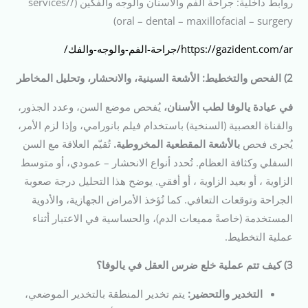
روابط داخلية: جراحة الفم والأسنان والوجه والفكين (/services/
oral – dental – maxillofacial – surgery)
https://gazident.com/ar/جراحة-الفم-والوجه-والفك/
2) الفحص والتخطيط: الأشعة السينية، والانحشار، وتحليل المخاطر
في عيادة يالوفا لطب الأسنان،
يُفحص موضع السن، وعدد الجذور،
والقناة العصبية (السنخية) باستخدام فيلم بانورامي، وإذا لزم الأمر،
يُجرى فحص
بالأشعة المقطعية المخروطية.
تُقيّم العلاقة مع السن
السفلي وكثافة العظام. تُحدد أنواع الانحشار – عمودي، أو متوسط
الزاوية ، أو بعيد الزاوية ، أو أفقي. يوضح هذا التحليل درجة صعوبة
الجراحة وتوقعات التعافي. كما تُؤخذ الأمراض الجهازية، والأدوية
المستخدمة (خاصةً مميعات الدم)، والحساسية في الاعتبار أثناء
عملية التخطيط.
3) كيف تتم عملية خلع ضرس العقل في يالوفا؟
التخدير والتحضير:
يتم تخدير المنطقة بالتخدير الموضعي،