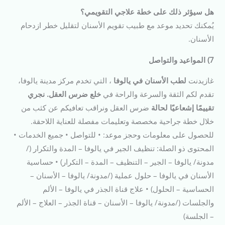
هل سيؤثر ذلك على خطة علاجي التقويمي؟
يُمكنك تحديد موعد مع طبيب تقويم الأسنان لتقليل خطر ازدحام
الأسنان.
7) المواعيد والتواصل
غازيدنت
لطب الأسنان في يالوفا
، التي تخدم مركز مدينة يالوفا،
تقدم لكم الثقة والسرعة والراحة في
خلع ضرس العقل. نجري
تقييمًا إشعاعيًا لحالة
ضرس العقل ونراقب تعافيكم عن كثب من
خلال خطة جراحية مخصصة وتعليمات مفصلة للعناية اللاحقة.
للحصول على معلومات وحجز موعد: • للتواصل • جميع الخدمات •
المحتوى ذو الصلة: تنظيف الجير في يالوفا – المدة والتكرار (/
مدونة/ يالوفا – الجير – التنظيف – المدة – التكرار) • حساسية
الأسنان في يالوفا – حلول عملية (/مدونة/ يالوفا – الأسنان –
الحساسية – الحلول) • علاج قناة الجذر في يالوفا – الألم
والجلسات (/مدونة/ يالوفا – الأسنان – قناة الجذر – العلاج – الألم
– الجلسة)