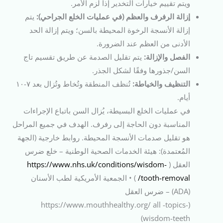
ويتم تقييم خيارات التخدير إذا لزم الأمر.
إزالة الرفرف والعظم (في عمليات الخلع الجراحي):
يتم
إزالة الأنسجة الرخوة المحيطة بالسن؛ ويتم إزالة الحد
الأدنى من العظم عند الضرورة.
الفصل والإزالة:
يتم تقليل الصدمة عن طريق تقسيم تاج
السن/جذورها وفقًا لشكل الجذر.
التنظيف والخياطة:
تُنظف المنطقة وتُخاط وتُزال بعد ٧-١٠
أيام.
في عمليات الخلع البسيطة، يُزال السن باتباع الإجراءات
المناسبة دون الحاجة إلى رفرف. الهدف في جميع المراحل
هو تقليل صدمات الأنسجة المحيطة. روابط خارجية (الجهة
المُعتمدة): هيئة الخدمات الصحية الوطنية – خلع ضرس
العقل (
https://www.nhs.uk/conditions/wisdom-
tooth-removal/
) • الجمعية الأمريكية لطب الأسنان
(ADA) – ضرس العقل
(https://www.mouthhealthy.org/ all -topics-
wisdom-teeth)