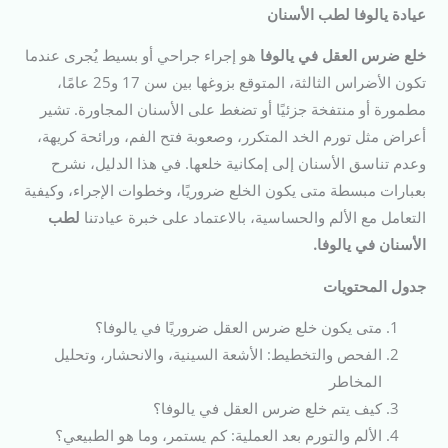
عيادة يالوفا لطب الأسنان
خلع ضرس العقل في يالوفا
هو إجراء جراحي أو بسيط يُجرى عندما
تكون الأضراس الثالثة، المتوقع بزوغها بين سن 17 و25 عامًا،
مطمورة أو منتفخة جزئيًا أو تضغط على الأسنان المجاورة. تشير
أعراض مثل تورم الخد المتكرر، وصعوبة فتح الفم، ورائحة كريهة،
وعدم تناسق الأسنان إلى إمكانية خلعها. في هذا الدليل، نشرح
بعبارات مبسطة متى يكون الخلع ضروريًا، وخطوات الإجراء، وكيفية
التعامل مع الألم والحساسية، بالاعتماد على خبرة عيادتنا
لطب
الأسنان في يالوفا.
جدول المحتويات
متى يكون خلع ضرس العقل ضروريًا في يالوفا؟
الفحص والتخطيط: الأشعة السينية، والانحشار، وتحليل
المخاطر
كيف يتم خلع ضرس العقل في يالوفا؟
الألم والتورم بعد العملية: كم يستمر، وما هو الطبيعي؟