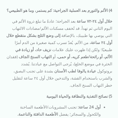
4) الألم والتورم بعد العملية الجراحية: كم يستمر، وما هو الطبيعي؟
خلال أول ٢٤-٧٢ ساعة
بعد الجراحة؛ عادةً ما تبلغ ذروة الألم في
اليوم الثاني ثم تهدأ. قد تُخفف مسكنات الألم/مضادات الالتهاب
التي يوصي بها طبيبك، بالإضافة
إلى وضع الثلج بشكل متقطع خلال
أول ٢٤ ساعة،
من الألم. يُعدّ تسرب كمية صغيرة من الدم أمرًا
طبيعيًا؛ ولكن إذا ظهرت عليك علامات
نزيف حاد، أو زيادة في
الألم، أو رائحة/طعم كريه، أو حمى،
أو
التهاب السنخ الجاف
(فقدان
الخثرة في موضع الخلع)، يُرجى التواصل مع عيادتنا. يُشدد
بروتوكول
عيادة يالوفا لطب الأسنان
بشدة على تجنب البصق،
والشرب باستخدام القشة، والتدخين خلال أول ٢٤ ساعة لتقليل
خطر التهاب السنخ الجاف.
5) نصائح التغذية والنظافة والحياة اليومية
أول 24 ساعة:
تجنب المشروبات/الأطعمة الساخنة
والكحول والسجائر؛ يفضل
الأطعمة الدافئة والناعمة.