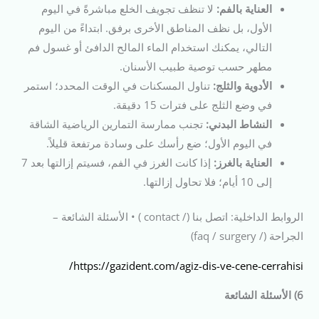
العناية بالفم:
لا تنظف تجويف الخلع مباشرةً في اليوم
الأول، بل نظف المناطق الأخرى برفق. ابتداءً من اليوم
التالي، يمكنك استخدام الماء المالح الدافئ أو غسول فم
مطهر حسب توصية طبيب الأسنان.
الأدوية والثلج:
تناول المسكنات في الوقت المحدد؛ استمر
في وضع الثلج على فترات 15 دقيقة.
النشاط البدني:
تجنب ممارسة التمارين الرياضية الشاقة
في اليوم الأول؛ ضع رأسك على وسادة مرتفعة قليلاً.
العناية بالغرز:
إذا كانت الغرز في الفم، فسيتم إزالتها بعد 7
إلى 10 أيام؛ فلا تحاول إزالتها.
الروابط الداخلية: اتصل بنا (/ contact ) • الأسئلة الشائعة –
الجراحة (/ faq / surgery)
https://gazident.com/agiz-dis-ve-cene-cerrahisi/
6) الأسئلة الشائعة