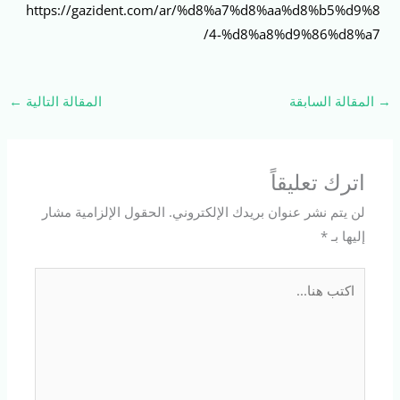
https://gazident.com/ar/%d8%a7%d8%aa%d8%b5%d9%8
4-%d8%a8%d9%86%d8%a7/
→
المقالة السابقة
المقالة التالية
←
اترك تعليقاً
لن يتم نشر عنوان بريدك الإلكتروني.
الحقول الإلزامية مشار
إليها بـ
*
اكتب
هنا...