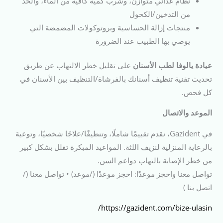
نظام غذائي متوازن، وشرب كمية كافية من الماء، والحد
من التدخين/الكحول
منتجات إزالة الحساسية وبروتوكولات المضمضة التي
يوصي بها الطبيب عند الضرورة
عيادة يالوفا لطب الأسنان
على تقليل خطر الالتهاب عن طريق
تحديث تقنية تنظيف أسنانك بالفرشاة/التنظيف بين الأسنان في
كل فحص.
الموعد والاتصال
في Gazident، نقدم تقييمًا شاملًا، وتنظيفًا/علاجًا شخصيًا، وتوعية
بالرعاية المنزلية لنزيف اللثة. المواعيد المبكرة تقلل بشكل كبير
من خطر الإصابة بالتهاب دواعم السن.
تواصل معنا واحجز موعدًا: احجز موعدًا (/موعد) • تواصل معنا (/
اتصل بنا )
https://gazident.com/bize-ulasin/