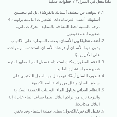
ماذا تفعل في المنزل؟ 7 خطوات عملية
لا تتوقف عن تنظيف أسنانك بالفرشاة، بل قم بتحسين
أسلوبك:
أمسك الفرشاة ذات الشعيرات الناعمة بزاوية 45
درجة بالنسبة لخط اللثة؛ قم بالتنظيف بحركات دائرية
صغيرة لمدة دقيقتين.
أضف تنظيفًا بين الأسنان:
يصعب السيطرة على الالتهاب
بدون خيط الأسنان أو فرشاة الأسنان. استخدمه مرة واحدة
على الأقل يوميًا.
الدعم المطهر:
يمكنك استخدام غسول الفم المطهر لفترة
قصيرة مع استشارة الطبيب.
تنظيف اللسان أيضًا:
فهو يقلل من الحمل البكتيري على
سطح اللسان ويقلل من رائحة الفم الكريهة.
النظام الغذائي وتناول الماء:
الوجبات الخفيفة السكرية
واللزجة تزيد من تراكم البلاك، بينما يساعد الماء على إزالة
البلاك ميكانيكيًا.
تقليل التدخين/الكحول:
يبطئ عملية الشفاء وقد يخفي