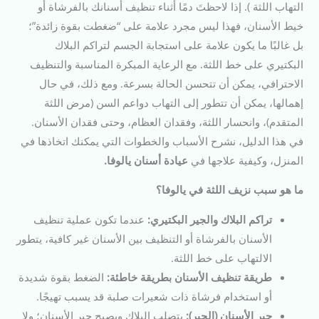
التهاب اللثة ). إذا لاحظتَ دمًا أثناء تنظيف أسنانك بالفرشاة أو
خيط الأسنان، فهذا ليس مجرد علامة على “ضغطت بقوة زائدة”؛
بل غالبًا ما يكون علامة على استجابة الجسم لتراكم البلاك
البكتيري على خط اللثة. مع الرعاية المبكرة المناسبة والتنظيف
الاحترافي، يمكن أن تتحسن الحالة بسرعة. ومع ذلك، في حال
إهمالها، يمكن أن تتطور إلى التهاب دواعم السن (مرض اللثة
المتقدم)، وانحسار اللثة، وفقدان العظام، وحتى فقدان الأسنان.
في هذا الدليل، نشرح الأسباب والخطوات التي يمكنك اتخاذها في
المنزل، وكيفية علاجها في
عيادة أسنان يالوفا.
ما هو سبب نزيف اللثة في يالوفا؟
تراكم البلاك والجير البكتيري:
عندما تكون عملية تنظيف
الأسنان بالفرشاة أو التنظيف بين الأسنان غير كافية، يتطور
الالتهاب على خط اللثة.
طريقة تنظيف الأسنان بطريقة خاطئة:
الضغط بقوة شديدة
أو استخدام فرشاة ذات شعيرات صلبة قد يسبب تهيجًا.
جير الأسنان (الجير):
يتصلب البلاك ويصبح جير الأسنان؛ ولا