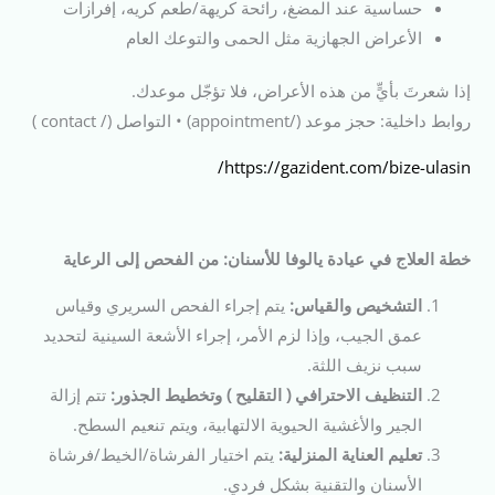
حساسية عند المضغ، رائحة كريهة/طعم كريه، إفرازات
الأعراض الجهازية مثل الحمى والتوعك العام
إذا شعرتَ بأيٍّ من هذه الأعراض، فلا تؤجّل موعدك.
روابط داخلية: حجز موعد (/appointment) • التواصل (/ contact )
https://gazident.com/bize-ulasin/
خطة العلاج في عيادة يالوفا للأسنان: من الفحص إلى الرعاية
التشخيص والقياس:
يتم إجراء الفحص السريري وقياس
عمق الجيب، وإذا لزم الأمر، إجراء الأشعة السينية لتحديد
سبب نزيف اللثة.
التنظيف الاحترافي ( التقليح ) وتخطيط الجذور:
تتم إزالة
الجير والأغشية الحيوية الالتهابية، ويتم تنعيم السطح.
تعليم العناية المنزلية:
يتم اختيار الفرشاة/الخيط/فرشاة
الأسنان والتقنية بشكل فردي.