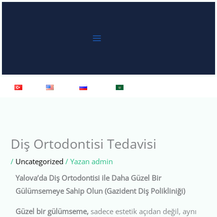
İçeriğe
atla
Türkçe
English
Русский
العربية
Diş Ortodontisi Tedavisi
/
Uncategorized
/ Yazan
admin
Yalova’da Diş Ortodontisi ile Daha Güzel Bir
Gülümsemeye Sahip Olun (Gazident Diş Polikliniği)
Güzel bir gülümseme,
sadece estetik açıdan değil, aynı