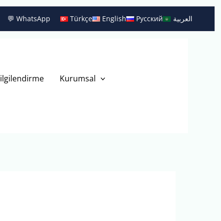
💬 WhatsApp
Türkçe
English
Русский
العربية
ilgilendirme
Kurumsal