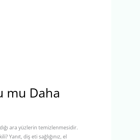
uşu mu Daha
adığı ara yüzlerin temizlenmesidir.
? Yanıt, diş eti sağlığınız, el