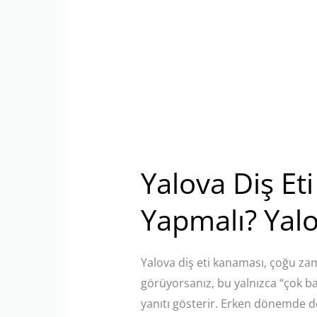
Yalova Diş Et
Yapmalı? Yalo
Yalova diş eti kanaması, çoğu zaman
görüyorsanız, bu yalnızca “çok bas
yanıtı gösterir. Erken dönemde d