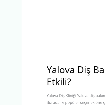
Yalova Diş Ba
Etkili?
Yalova Diş Kliniği Yalova diş bakı
Burada iki popüler seçenek öne çıkar