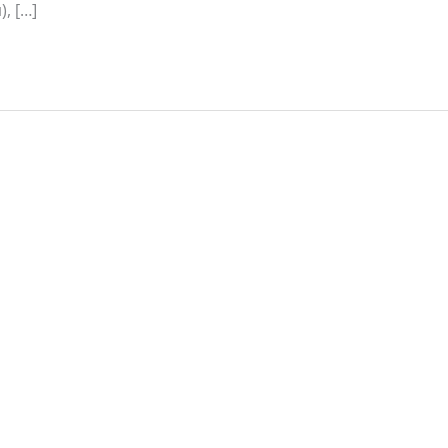
), […]