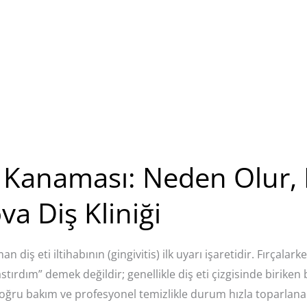
i Kanaması: Neden Olur,
va Diş Kliniği
 diş eti iltihabının (gingivitis) ilk uyarı işaretidir. Fırçalark
tırdım” demek değildir; genellikle diş eti çizgisinde biriken
oğru bakım ve profesyonel temizlikle durum hızla toparlanab