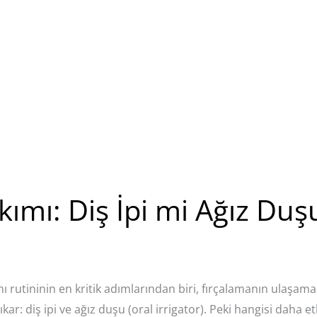
kımı: Diş İpi mi Ağız D
mı rutininin en kritik adımlarından biri, fırçalamanın ulaşam
: diş ipi ve ağız duşu (oral irrigator). Peki hangisi daha etkili