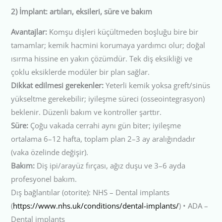
2) İmplant: artıları, eksileri, süre ve bakım
Avantajlar:
Komşu dişleri küçültmeden boşluğu bire bir
tamamlar; kemik hacmini korumaya yardımcı olur; doğal
ısırma hissine en yakın çözümdür. Tek diş eksikliği ve
çoklu eksiklerde modüler bir plan sağlar.
Dikkat edilmesi gerekenler:
Yeterli kemik yoksa greft/sinüs
yükseltme gerekebilir; iyileşme süreci (osseointegrasyon)
beklenir. Düzenli bakım ve kontroller şarttır.
Süre:
Çoğu vakada cerrahi aynı gün biter; iyileşme
ortalama 6–12 hafta, toplam plan 2–3 ay aralığındadır
(vaka özelinde değişir).
Bakım:
Diş ipi/arayüz fırçası, ağız duşu ve 3–6 ayda
profesyonel bakım.
Dış bağlantılar (otorite): NHS – Dental implants
(
https://www.nhs.uk/conditions/dental-implants/
) • ADA –
Dental implants