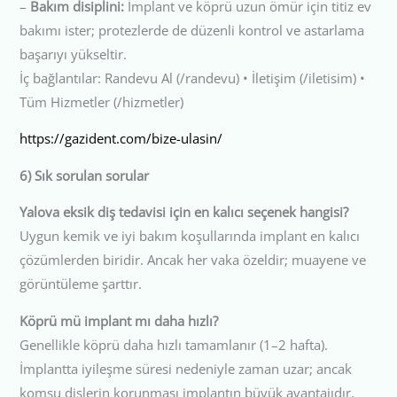
–
Bakım disiplini:
İmplant ve köprü uzun ömür için titiz ev
bakımı ister; protezlerde de düzenli kontrol ve astarlama
başarıyı yükseltir.
İç bağlantılar: Randevu Al (/randevu) • İletişim (/iletisim) •
Tüm Hizmetler (/hizmetler)
https://gazident.com/bize-ulasin/
6) Sık sorulan sorular
Yalova eksik diş tedavisi için en kalıcı seçenek hangisi?
Uygun kemik ve iyi bakım koşullarında implant en kalıcı
çözümlerden biridir. Ancak her vaka özeldir; muayene ve
görüntüleme şarttır.
Köprü mü implant mı daha hızlı?
Genellikle köprü daha hızlı tamamlanır (1–2 hafta).
İmplantta iyileşme süresi nedeniyle zaman uzar; ancak
komşu dişlerin korunması implantın büyük avantajıdır.