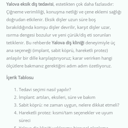
Yalova eksik diş tedavisi
, estetikten çok daha fazlasıdır:
Çiğneme verimliliği, konuşma netliği ve çene eklemi sağlığı
doğrudan etkilenir. Eksik dişler uzun süre boş
bırakıldığında komşu dişler devrilir, karşıt dişler uzar,
ısırma dengesi bozulur ve yeni çürük/diş eti sorunları
tetiklenir. Bu rehberde
Yalova diş kliniği
deneyimiyle üç
ana seçeneği (implant, sabit köprü, hareketli protez)
anlaşılır bir dille karşılaştırıyoruz; karar verirken hangi
ölçütlere bakmanız gerektiğini adım adım özetliyoruz.
İçerik Tablosu
Tedavi seçimi nasıl yapılır?
İmplant: artıları, eksileri, süre ve bakım
Sabit köprü: ne zaman uygun, nelere dikkat etmeli?
Hareketli protez: kısmi/tam seçenekler ve uyum
süreci
Yalova diş kliniği yaklaşımı: bireysel planlama