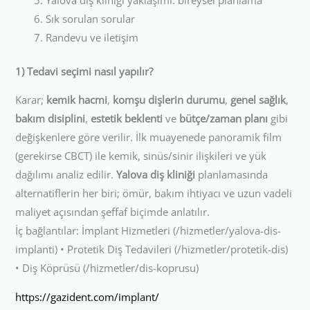
Sık sorulan sorular
Randevu ve iletişim
1) Tedavi seçimi nasıl yapılır?
Karar;
kemik hacmi
,
komşu dişlerin durumu
,
genel sağlık
,
bakım disiplini
,
estetik beklenti
ve
bütçe/zaman planı
gibi
değişkenlere göre verilir. İlk muayenede panoramik film
(gerekirse CBCT) ile kemik, sinüs/sinir ilişkileri ve yük
dağılımı analiz edilir.
Yalova diş kliniği
planlamasında
alternatiflerin her biri; ömür, bakım ihtiyacı ve uzun vadeli
maliyet açısından şeffaf biçimde anlatılır.
İç bağlantılar: İmplant Hizmetleri (/hizmetler/yalova-dis-
implanti) • Protetik Diş Tedavileri (/hizmetler/protetik-dis)
• Diş Köprüsü (/hizmetler/dis-koprusu)
https://gazident.com/implant/