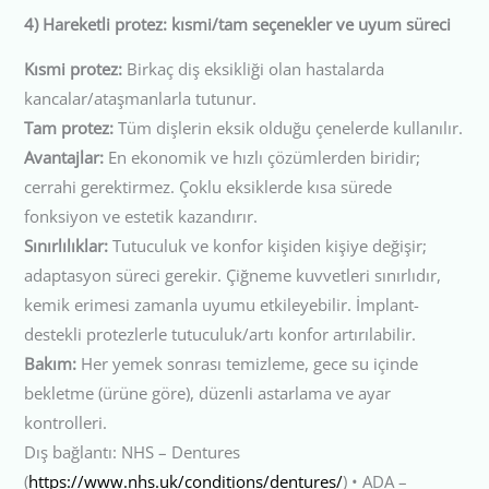
4) Hareketli protez: kısmi/tam seçenekler ve uyum süreci
Kısmi protez:
Birkaç diş eksikliği olan hastalarda
kancalar/ataşmanlarla tutunur.
Tam protez:
Tüm dişlerin eksik olduğu çenelerde kullanılır.
Avantajlar:
En ekonomik ve hızlı çözümlerden biridir;
cerrahi gerektirmez. Çoklu eksiklerde kısa sürede
fonksiyon ve estetik kazandırır.
Sınırlılıklar:
Tutuculuk ve konfor kişiden kişiye değişir;
adaptasyon süreci gerekir. Çiğneme kuvvetleri sınırlıdır,
kemik erimesi zamanla uyumu etkileyebilir. İmplant-
destekli protezlerle tutuculuk/artı konfor artırılabilir.
Bakım:
Her yemek sonrası temizleme, gece su içinde
bekletme (ürüne göre), düzenli astarlama ve ayar
kontrolleri.
Dış bağlantı: NHS – Dentures
(
https://www.nhs.uk/conditions/dentures/
) • ADA –