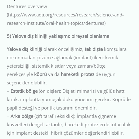
Dentures overview
(https://www.ada.org/resources/research/science-and-
research-institute/oral-health-topics/dentures)
5) Yalova diş kliniği yaklaşımı: bireysel planlama
Yalova diş kliniği
olarak önceliğimiz,
tek dişte
komşulara
dokunmadan çözüm sağlamak (implant) iken; kemik
yetersizliği, sistemik kısıtlar veya zaman/bütçe
gerekçesiyle
köprü
ya da
hareketli protez
de uygun
seçenekler olabilir.
–
Estetik bölge
(ön dişler): Diş eti mimarisi ve gülüş hattı
kritik; implantta yumuşak doku yönetimi gerekir. Köprüde
papil desteği ve pontik tasarımı önemlidir.
–
Arka bölge
(çift taraflı eksiklik): İmplantla çiğneme
kuvvetleri dengeli aktarılır; hareketli protezlerde tutuculuk
için implant destekli hibrit çözümler değerlendirilebilir.